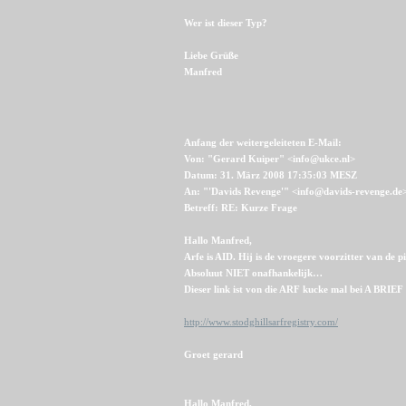
Wer ist dieser Typ?
Liebe Grüße
Manfred
Anfang der weitergeleiteten E-Mail:
Von: "Gerard Kuiper" <info@ukce.nl>
Datum: 31. März 2008 17:35:03 MESZ
An: "'Davids Revenge'" <info@davids-revenge.de
Betreff: RE: Kurze Frage
Hallo Manfred,
Arfe is AID. Hij is de vroegere voorzitter van de 
Absoluut NIET onafhankelijk…
Dieser link ist von die ARF kucke mal bei A 
http://www.stodghillsarfregistry.com/
Groet gerard
Hallo Manfred,