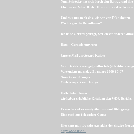
Nun, Schröder hat sich durch den Beitrag und ihre 
Über meine Schwelle der Haustüre wird sie keinen 
Und hier nur noch das, wie wir von DR arbeiten.
Wir fragen die Betroffenen!!!!
Ich habe Gerard gefragt, wer dieser andere Gutach
Bitte – Gerards Antwort:
Unsere Mail an Gerard Kuiper:
Van: Davids Revenge [mailto:info@davids-revenge
Verzonden: maandag 31 maart 2008 16:37
Aan: Gerard Kuiper
Onderwerp: Kurze Frage
Hallo lieber Gerard,
wir haben erhebliche Kritik an den WDR Bericht.
Es wurde viel zu wenig über uns und Dich gesagt.
Dies auch aus folgendem Grund:
Hier sagt man Du seist gar nicht der einzige Gege
http://www.arfe.nl/