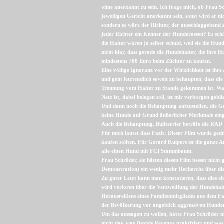
ohne anerkannt zu sein. Ich frage mich, ob Frau S
jeweiligen Gericht anerkannt sein, sonst wird er ni
sondern es wäre der Richter, der ausschlaggebend s
jeder Richter ein Kenner der Hunderassen? Es schl
die Halter wären ja selber schuld, weil sie die Hu
nicht klar, dass gerade die Hundehalter, die ihre 
mindestens 700 Euro beim Züchter zu kaufen.
Eine völlige Ignoranz vor der Wirklichkeit ist ihr
und geht letztendlich soweit zu behaupten, dass d
Trennung vom Halter zu Stande gekommen ist. Was 
Netz ist, dabei belegen soll, ist mir verborgen gebli
Und dann noch die Behauptung aufzustellen, die G
keine Hunde auf Grund äußerlicher Merkmale eing
Auch die Behauptung, Bullterrier beträfe die RAD 
Für mich lautet dass Fazit: Dieser Film wurde ge
kaufen sollten. Für Gerard Kuipers ist die ganze 
alle einen Hund mit FCI Stammbaum.
Frau Schröder, sie hätten diesen Film besser nicht
Demonstration) ein wenig mehr Recherche über die
Zu guter Letzt kann man konstatieren, dass dies ein
wird verloren über die Verzweiflung der Hundehal
Herausreißens eines Familienmitgliedes aus dem Fa
der Bevölkerung vor angeblich aggressiven Hunde
Um das aussagen zu wollen, hätte Frau Schröder ni
nicht das, was Davids Revenge praktiziert und was 