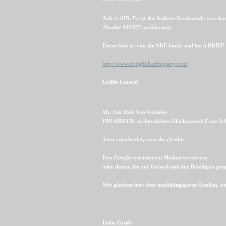
Arfe is AID. Er ist der frühere Vorsitzende von de
Absolut NICHT unabhängig.
Dieser link ist von die ARF kucke mal bei A 
http://www.stodghillsarfregistry.com/
Grüße Gerard
Mr. Jan Dirk Van Ginneke
EIN AIDLER, na herzlichen Glückwunsch Frau Sc
Jetzt entscheidet, wem ihr glaubt.
Den Google-orientierten Medienvertretern,
oder denen, die mit Gerard und den Beteiligen ges
Wir glauben hier eher unabhängigeren Quellen, w
Liebe Grüße