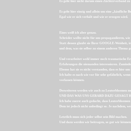
Es geht hier nicht darum einen Züchterverband zu 
Es geht hier einzig und allein um eine „käufliche
Egal wie er sich verhält und wie er erzogen wird.
Eines weiß ich aber genau.
Schröder wollte nicht für uns propagandieren, wie si
Statt dessen glaubt sie Ihrer GOOGLE-Weisheit, 
und dem, was sie selber zu einem anderen Thema ge
Und verarbeitet wohl immer noch traumatische Er
Erfahrungen die niemanden interessieren. Zuminde
Ebenso hat sie es nicht verstanden, dass es hier um
Ich halte es nach wie vor für sehr gefährlich, we
vorlassen können.
Desweiteren werden wir auch zu Louterbloemen no
UND DAS WAS UNS GERARD DAZU GESAGT HAT 
Ich habe zuerst auch gedacht, dass Louterbloemen 
Dem ist jedoch nicht unbedingt so. Je nachdem, w
Letztlich muss sich jeder selbst sein Bild machen.
Und dazu werden wir beitragen, so gut wir können