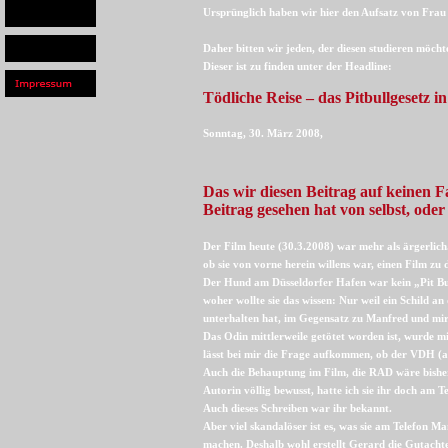
Ursprünglich haben wir hier den Aufsatz von Frau
Daher bitten wir jeden, der diesen studieren möcht
Dieser ist zu finden unter der Headline:
Tödliche Reise – das Pitbullgesetz 
Sonntag, 30. März 2008,
Das wir diesen Beitrag auf keinen F
Beitrag gesehen hat von selbst, ode
Der Film heute (30.3.2008) war mehr als ärgerlich
ob sie von vorne herein willens war, einen Film zu
Der Hund am Düsseldorfer Hafen war kein „Pit Bull
woher wollte sie das wissen: Nur weil ein Schild a
unterhalten hat, im Gegensatz zu Manfred und mir
Das Odin mittlerweile getötet worden ist, wurde m
lässt bei mir die Frage aufkommen, ob der VDH (als
Auch die Behauptung im Film, die RAD wäre bisher
Autorin völlig bewusst, hatte ich sie ihr doch am 
Auch dieses Schreiben war ihr bekannt.
Aber viel skandalöser ist es, was sie am Telefon 
machen. Deshalb wohl erstellt Gerard die Gutachte