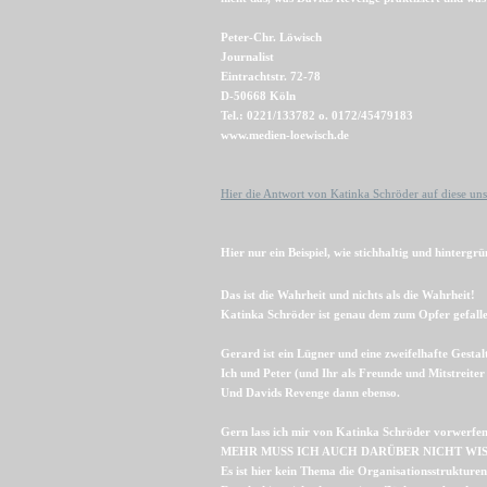
Peter-Chr. Löwisch
Journalist
Eintrachtstr. 72-78
D-50668 Köln
Tel.: 0221/133782 o. 0172/45479183
www.medien-loewisch.de
Hier die Antwort von Katinka Schröder auf diese u
Hier nur ein Beispiel, wie stichhaltig und hinterg
Das ist die Wahrheit und nichts als die Wahrheit!
Katinka Schröder ist genau dem zum Opfer gefalle
Gerard ist ein Lügner und eine zweifelhafte Gestal
Ich und Peter (und Ihr als Freunde und Mitstreite
Und Davids Revenge dann ebenso.
Gern lass ich mir von Katinka Schröder vorwerfen
MEHR MUSS ICH AUCH DARÜBER NICHT WIS
Es ist hier kein Thema die Organisationsstruktur