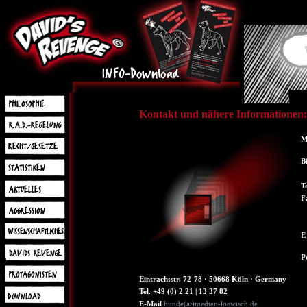
Kontakt und nähere Informationen:
M
B
T
F
E
P
Eintrachtstr. 72-78 · 50668 Köln · Germany
Tel. +49 (0) 2 21 | 13 37 82
E-Mail
hunde(at)medien-loewisch.de